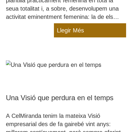
plantilla pràcticament femenina en tota la
seua totalitat i, a sobre, desenvolupem una
activitat eminentment femenina: la de els
cures dels infants. Per nosaltres, cada dia és
Llegir Més
8M i reivindiquem el nostre paper i el de totes
les dones amb orgull.
Una Visió que perdura en el temps
A CelMiranda tenim la mateixa Visió
empresarial des de fa gairebé vint anys: