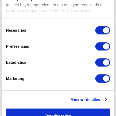
que les haya proporcionado o que hayan recopilado a
partir del uso que haya hecho de sus servicios.
Selección
Necesarias
de
consentimiento
Preferencias
Engeguem màquines!
Estadística
Després d'un curs que malauradament va
Marketing
acabar de manera precipitada, a CelMiranda
estem encantades de tornar a engegar
màquines!
Mostrar detalles
Llegir Més
Permitir todas