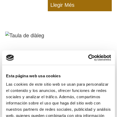
Llegir Més
Taula de diàleg
Esta página web usa cookies
Com a petita empresa, creiem en la
Las cookies de este sitio web se usan para personalizar
necessitat d'establir una taula de diàleg entre
el contenido y los anuncios, ofrecer funciones de redes
els diversos agents que ens encarreguem de
sociales y analizar el tráfico. Además, compartimos
l'alimentació dels infants per a assegurar-ne
información sobre el uso que haga del sitio web con
nuestros partners de redes sociales, publicidad y análisis
la qualitat, fins i tot en temps de pandèmia
Llegir Més
web, quienes pueden combinarla con otra información