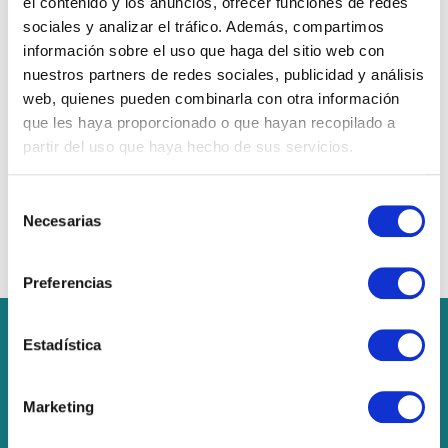
el contenido y los anuncios, ofrecer funciones de redes
sociales y analizar el tráfico. Además, compartimos
información sobre el uso que haga del sitio web con
nuestros partners de redes sociales, publicidad y análisis
web, quienes pueden combinarla con otra información
que les haya proporcionado o que hayan recopilado a
Servei de gestió i cobrament de rebuts
partir del uso que haya hecho de sus servicios.
Assumim el cobrament dels rebuts a les
famílies com a servei dirigit a l’AFA i la
Selección
Necesarias
de
comissió de menjador.
consentimiento
Preferencias
Contacte
Estadística
Carrer de Santa Maria, 19, 25660 Alcoletge,
Lleida
Marketing
609 18 38 45