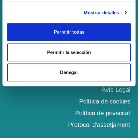
‎973 19 62 25
Mostrar detalles
celmirandaslu@gmail.com
Permitir todas
Serveis
Permitir la selección
Catering Escolar
Monitoratge
Denegar
Gestió de menjadors
Avís Legal
Política de cookies
Política de privacitat
Protocol d'assetjament